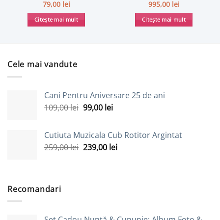
79,00
lei
995,00
lei
Citește mai mult
Citește mai mult
Cele mai vandute
Cani Pentru Aniversare 25 de ani
Prețul
Prețul
109,00
lei
99,00
lei
inițial
curent
a
este:
Cutiuta Muzicala Cub Rotitor Argintat
fost:
99,00 lei.
Prețul
Prețul
259,00
lei
239,00
lei
109,00 lei.
inițial
curent
a
este:
fost:
239,00 lei.
259,00 lei.
Recomandari
Set Cadou Nuntă & Cununie: Album Foto &