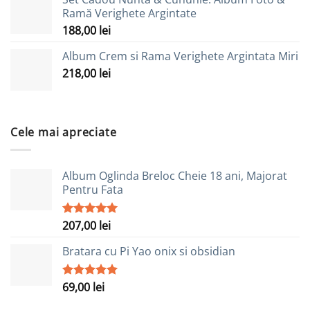
Ramă Verighete Argintate
188,00
lei
Album Crem si Rama Verighete Argintata Miri
218,00
lei
Cele mai apreciate
Album Oglinda Breloc Cheie 18 ani, Majorat
Pentru Fata
207,00
lei
Evaluat la
5.00
stele
din 5
Bratara cu Pi Yao onix si obsidian
69,00
lei
Evaluat la
5.00
stele
din 5