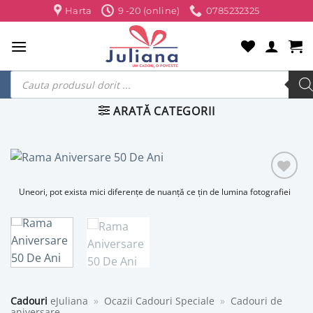
Skip
Harta
9 -20 (online)
0785232325
to
content
Products
search
ARATĂ CATEGORII
Uneori, pot exista mici diferențe de nuanță ce țin de lumina fotografiei
Cadouri
eJuliana
»
Ocazii Cadouri Speciale
»
Cadouri de
aniversare