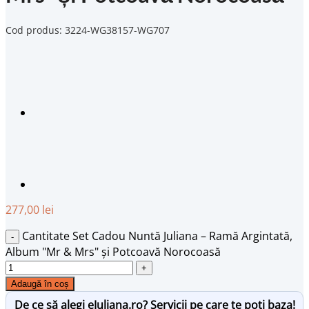
Cod produs: 3224-WG38157-WG707
277,00
lei
Cantitate Set Cadou Nuntă Juliana – Ramă Argintată,
Album "Mr & Mrs" și Potcoavă Norocoasă
Adaugă în coș
De ce să alegi eJuliana.ro? Servicii pe care te poți baza!