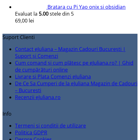
Bratara cu Pi Yao onix si obsidian
Evaluat la
5.00
stele din 5
69,00
lei
Suport Clienti
Contact eJuliana – Magazin Cadouri București |
Suport și Comenzi
Cum comand și cum plătesc pe eJuliana.ro? | Ghid
de cumpărături online
Livrare si Plata Comenzi eJuliana
De Ce Sa Cumperi de la eJuliana Magazin de Cadouri
– Bucuresti
Recenzii eJuliana.ro
Info
Termeni si conditii de utilizare
Politica GDPR
Despre Cookies