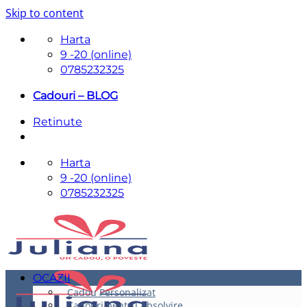
Skip to content
Harta
9 -20 (online)
0785232325
Cadouri – BLOG
Retinute
Harta
9 -20 (online)
0785232325
OCAZII
Cadou Personalizat
Cadouri pentru Absolvire