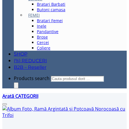
Bratari Barbati
Butoni camasa
FEMEI
Bratari Femei
Inele
Pandantive
Brose
Cercei
Coliere
SHOP
(%) REDUCERI
B2B – Reseller
Products search
Arată CATEGORII