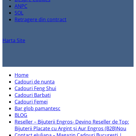
ANPC
SOL
Retragere din contract
Harta Site
Home
Cadouri de nunta
Cadouri Feng Shui
Cadouri Barbati
Cadouri Femei
Bar glob pamantesc
BLOG
Reseller – Bijuterii Engros- Devino Reseller de Top:
Bijuterii Placate cu Argint și Aur Engros (B2B)
Contact eJuliana – Magazin Cadouri București |