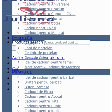
Cadouri pentru Aniversare
Cadouri pentru Craciun
Cadouri pentru Cununie Civila
Cadouri pentru Nunta
Cadouri pentru Botez
Cadou pentru Nasi
Cadouri pentru Majorat
Pentru EA
Products search
Bijuterii
Cani de portelan
Ceainic de portelan
Cesti de cafea
Autentificare / Înregistrare
Idei de cadouri pentru femei
Martisoare – Cadouri de Martisor
Coș
Pentru EL
Idei de cadouri pentru barbati
Bratari pentru barbati
Butoni camasa
Cadouri de Birou
Cadouri pentru Avocat
Cadouri pentru Tata
Cadouri pentru Bunic
Cadouri pentru Iubit