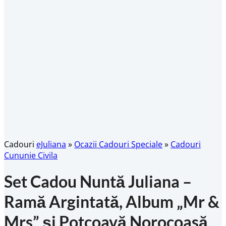
Cadouri
eJuliana
»
Ocazii Cadouri Speciale
»
Cadouri
Cununie Civila
Set Cadou Nuntă Juliana –
Ramă Argintată, Album „Mr &
Mrs” și Potcoavă Norocoasă