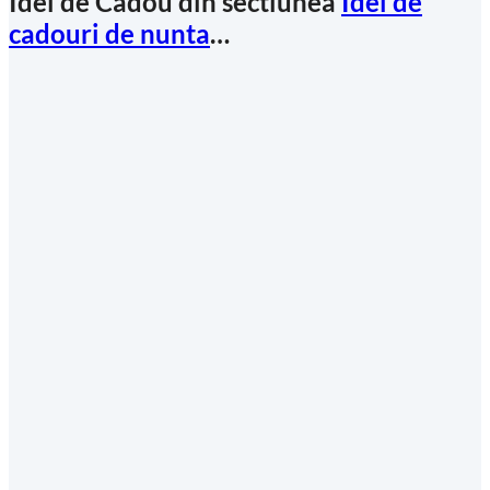
Idei de Cadou din sectiunea
Idei de
cadouri de nunta
…