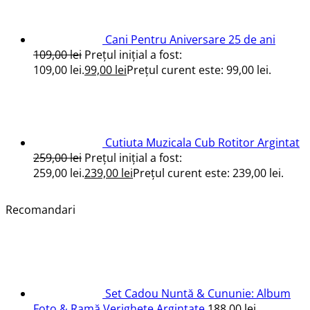
Cani Pentru Aniversare 25 de ani
109,00
lei
Prețul inițial a fost:
109,00 lei.
99,00
lei
Prețul curent este: 99,00 lei.
Cutiuta Muzicala Cub Rotitor Argintat
259,00
lei
Prețul inițial a fost:
259,00 lei.
239,00
lei
Prețul curent este: 239,00 lei.
Recomandari
Set Cadou Nuntă & Cununie: Album
Foto & Ramă Verighete Argintate
188,00
lei