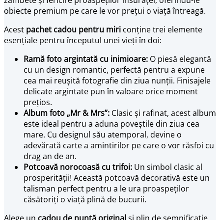
obiecte premium pe care le vor prețui o viață întreagă.
Acest
pachet cadou pentru miri
conține trei elemente
esențiale pentru începutul unei vieți în doi:
Ramă foto argintată cu inimioare:
O piesă elegantă
cu un design romantic, perfectă pentru a expune
cea mai reușită fotografie din ziua nunții. Finisajele
delicate argintate pun în valoare orice moment
prețios.
Album foto „Mr & Mrs”:
Clasic și rafinat, acest album
este ideal pentru a aduna poveștile din ziua cea
mare. Cu designul său atemporal, devine o
adevărată carte a amintirilor pe care o vor răsfoi cu
drag an de an.
Potcoavă norocoasă cu trifoi:
Un simbol clasic al
prosperității! Această potcoavă decorativă este un
talisman perfect pentru a le ura proaspeților
căsătoriți o viață plină de bucurii.
Alege un
cadou de nuntă original
și plin de semnificație.